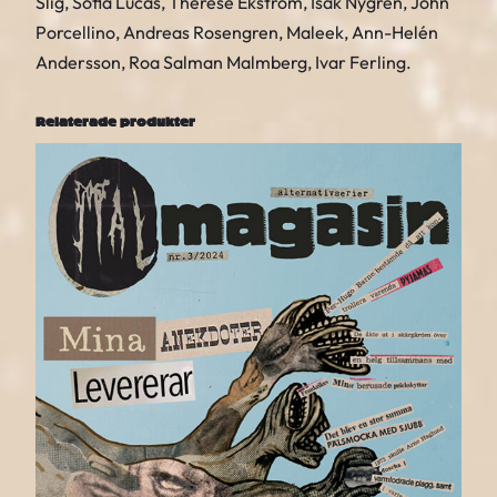
Slig, Sofia Lucas, Therese Ekström, Isak Nygren, John
g
Porcellino, Andreas Rosengren, Maleek, Ann-Helén
d
Andersson, Roa Salman Malmberg, Ivar Ferling.
Relaterade produkter