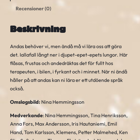
–
Recensioner (0)
M
å
Beskrivning
A
n
Andas behöver vi, men ändå må vi lära oss att göra
d
det. Iallafall långt ner i djupet-epet-epets lungor. Här
a
flåsas, frustas och andedräktas det för fullt hos
s
terapeuten, i bilen, i fyrkant och i minnet. När ni ändå
L
håller på att andas kan ni lära er ett utdöende språk
u
också.
g
n
Omslagsbild:
Nina Hemmingsson
t
Medverkande
: Nina Hemmingsson, Tina Henriksson,
m
Anna Fors, Max Andersson, Iris Hautaniemi, Emil
ä
Hand, Tom Karlsson, Klemens, Petter Malmehed, Ken
n