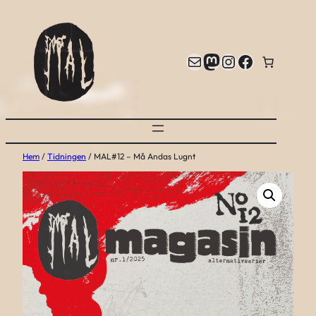
Hoppa
till
innehåll
E-post
Mastodon
Instagram
Facebook
Hem
/
Tidningen
/ MAL#12 – Må Andas Lugnt