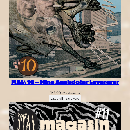
MAL#10 – Mina Anekdoter Levererar
145,00
kr
inkl. moms
Lägg till i varukorg