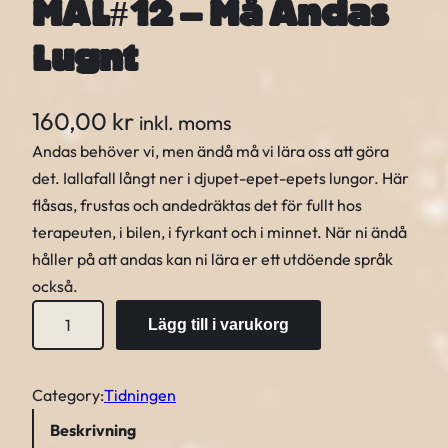
MAL#12 – Må Andas
Lugnt
160,00
kr
inkl. moms
Andas behöver vi, men ändå må vi lära oss att göra
det. Iallafall långt ner i djupet-epet-epets lungor. Här
flåsas, frustas och andedräktas det för fullt hos
terapeuten, i bilen, i fyrkant och i minnet. När ni ändå
håller på att andas kan ni lära er ett utdöende språk
också.
M
Lägg till i varukorg
A
L
#
Category:
Tidningen
1
Beskrivning
2